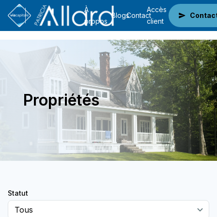
À
Accès
Blogs
Contact
Contac
propos
client
Propriétés
Statut
Tous